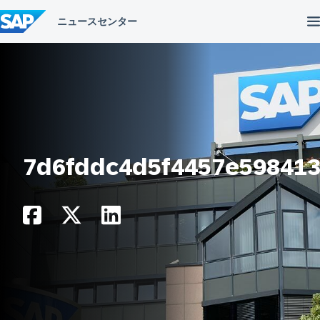
コ
ン
テ
ン
ツ
へ
ス
キ
ッ
プ
7d6fddc4d5f4457e598413