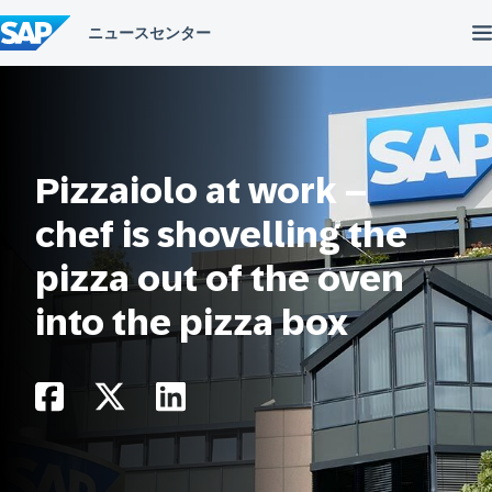
コ
ン
テ
ン
ツ
へ
ス
キ
ッ
Pizzaiolo at work –
プ
chef is shovelling the
pizza out of the oven
into the pizza box