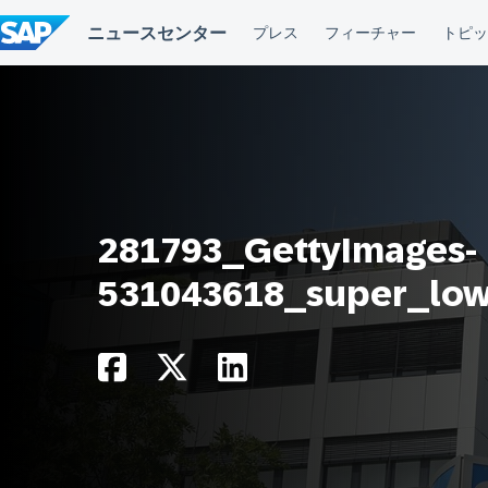
コ
ン
テ
ン
ツ
へ
ス
キ
ッ
プ
281793_GettyImages-
531043618_super_low