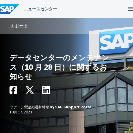
コ
ン
テ
ン
ツ
サポート
へ
ス
キ
ッ
プ
データセンターのメンテナン
ス（10 月 28 日）に関するお
知らせ
サポート関連の最新情報
by
SAP Support Portal
10月 17, 2023