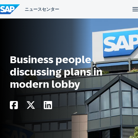
コ
ン
テ
ン
ツ
へ
ス
キ
ッ
プ
Business people
discussing plans in
modern lobby