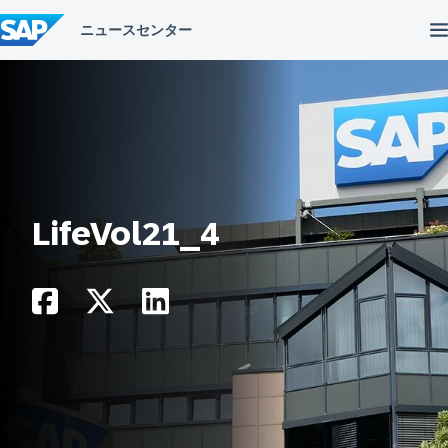
コ
ン
テ
ン
ツ
へ
ス
キ
ッ
プ
LifeVol21_4