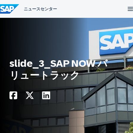
コ
ン
テ
ン
ツ
へ
ス
キ
ッ
プ
slide_3_SAP NOW バ
リュートラック