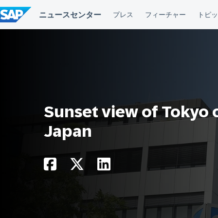
コ
ン
テ
ン
ツ
へ
ス
キ
ッ
プ
Sunset view of Tokyo 
Japan