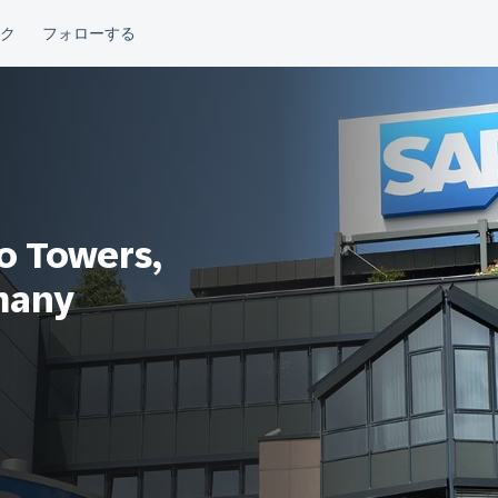
o Towers,
rmany