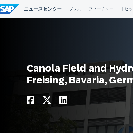
コ
ン
テ
ン
ツ
へ
ス
キ
ッ
プ
Canola Field and Hydr
Freising, Bavaria, Ge