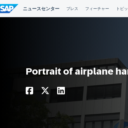
コ
ン
テ
ン
ツ
へ
ス
キ
ッ
プ
Portrait of airplane 