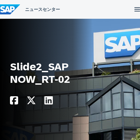
コ
ン
テ
ン
ツ
へ
ス
キ
ッ
プ
Slide2_SAP
NOW_RT-02