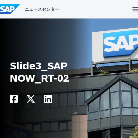
コ
ン
テ
ン
ツ
へ
ス
キ
ッ
プ
Slide3_SAP
NOW_RT-02