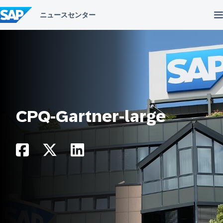
コ
ン
テ
ン
ツ
へ
ス
キ
ッ
プ
CPQ-Gartner-large