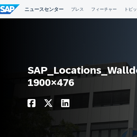
コ
ン
テ
ン
ツ
へ
ス
キ
ッ
プ
SAP_Locations_Walld
1900×476