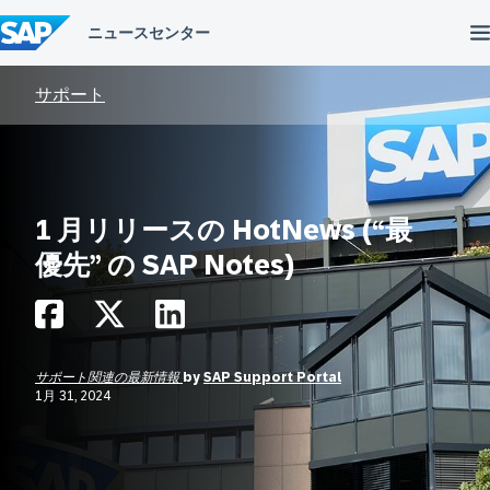
コ
ン
テ
ン
ツ
サポート
へ
ス
キ
ッ
プ
1 月リリースの HotNews (“最
優先” の SAP Notes)
サポート関連の最新情報
by
SAP Support Portal
1月 31, 2024