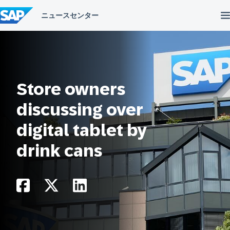
コ
ン
テ
ン
ツ
へ
ス
キ
ッ
Store owners
プ
discussing over
digital tablet by
drink cans