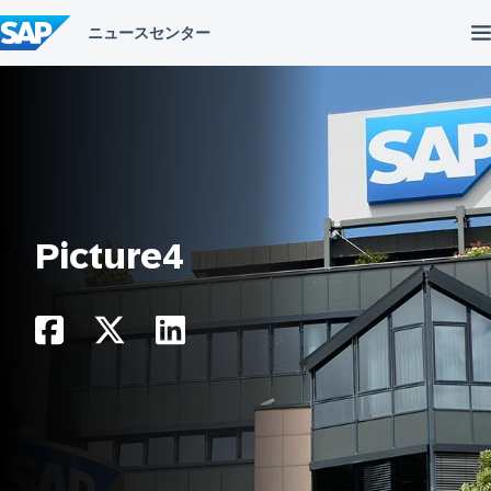
コ
ン
テ
ン
ツ
へ
ス
キ
ッ
プ
Picture4