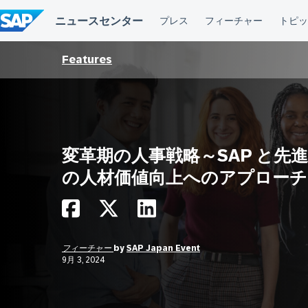
コ
ン
テ
ン
ツ
Features
へ
ス
キ
ッ
プ
変革期の人事戦略～SAP と先
の人材価値向上へのアプローチ
フィーチャー
by
SAP Japan Event
9月 3, 2024