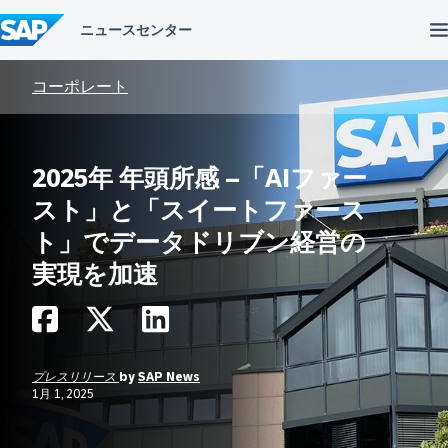
コ
ン
テ
ン
ツ
コーポレート
へ
ス
キ
ッ
2025年 年頭所感 –「AIファー
プ
スト」と「スイートファース
ト」でデータドリブン経営の
実現を加速
プレスリリース
by
SAP News
1月 1, 2025