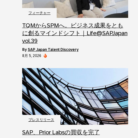
フィーチャー
TQMからSPMへ。ビジネス成果をとも
に創るマインドシフト｜Life@SAPJapan
vol.39
by
SAP Japan Talent Discovery
8月 5, 2026
プレスリリース
SAP、Prior Labsの買収を完了