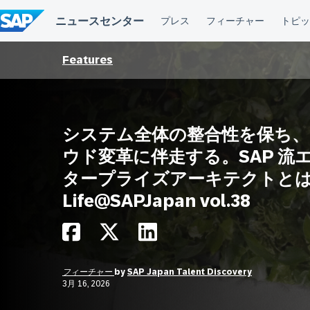
コ
ン
テ
ン
ツ
Features
へ
ス
キ
ッ
プ
システム全体の整合性を保ち、
ウド変革に伴走する。SAP 流
タープライズアーキテクトと
Life@SAPJapan vol.38
フィーチャー
by
SAP Japan Talent Discovery
3月 16, 2026