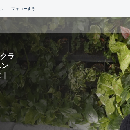
クラ
エン
は｜