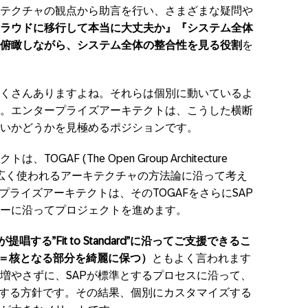
テクチャの観点から助言を行い、さまざまな疑問や
ラウドに移行して本当に大丈夫か』『システム全体
俯瞰しながら、システム全体の整合性を見る役割
を
くさんありますよね。それらは個別に動いているよ
。エンタープライズアーキテクトは、こうした横断
いかどうかを見極めるポジションです。
AF (The Open Group Architecture
バルで広く使われるアーキテクチャの方法論に沿って考え
プライズアーキテクトは、そのTOGAFをさらにSAP
ーに沿ってプロジェクトを進めます。
が提唱する”Fit to Standard”に沿ってご支援できるこ
ore（＝核となる部分を綺麗に保つ）
ともよく言われます
増やさずに、SAPが標準とするプロセスに沿って、
とする方針です。その結果、個別にカスタマイズする