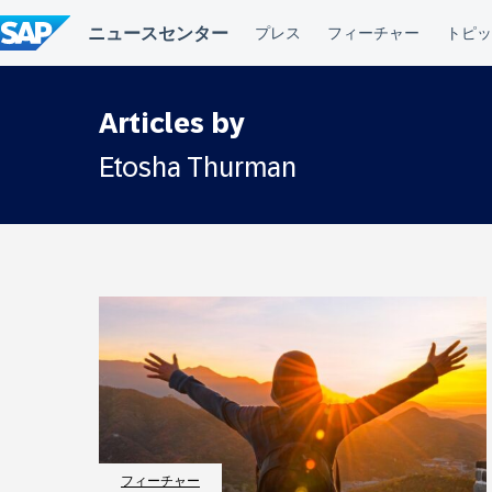
コ
ン
テ
ン
ツ
へ
Articles by
ス
キ
Etosha Thurman
ッ
プ
フィーチャー