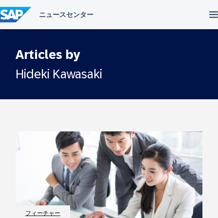
コ
ン
テ
ン
ツ
へ
Articles by
ス
キ
Hideki Kawasaki
ッ
プ
フィーチャー