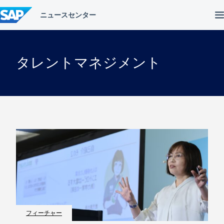
コ
ン
テ
ン
ツ
へ
タレントマネジメント
ス
キ
ッ
プ
フィーチャー