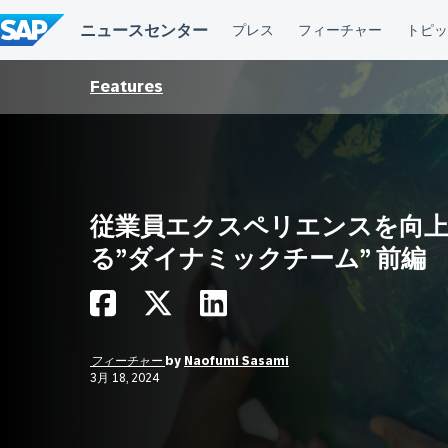
コ
ン
テ
ン
ツ
Features
へ
ス
キ
ッ
プ
従業員エクスペリエンスを向
る”ダイナミックチーム” 前編
フィーチャー
by
Naofumi Sasami
3月 18, 2024