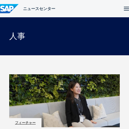
コ
ン
テ
ン
ツ
へ
人事
ス
キ
ッ
プ
フィーチャー