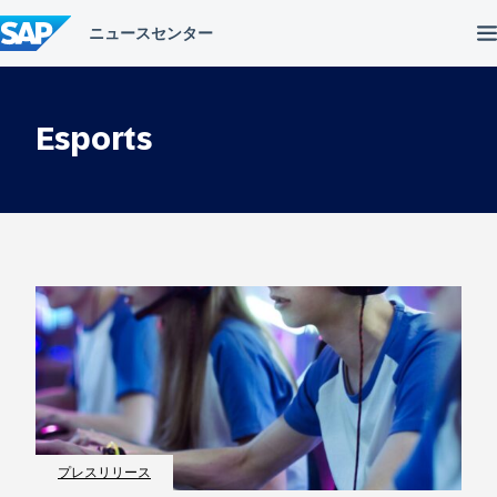
コ
ン
テ
ン
ツ
へ
Esports
ス
キ
ッ
プ
プレスリリース