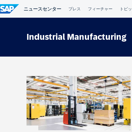
コ
ン
テ
ン
ツ
へ
Industrial Manufacturing
ス
キ
ッ
プ