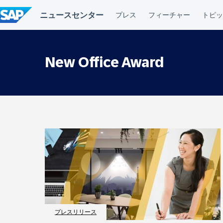
コ
ン
テ
ン
ツ
へ
New Office Award
ス
キ
ッ
プ
プレスリリース