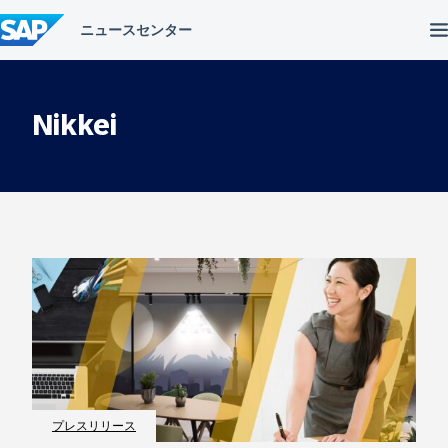
コ
ン
テ
ン
ツ
へ
Nikkei
ス
キ
ッ
プ
プレスリリース