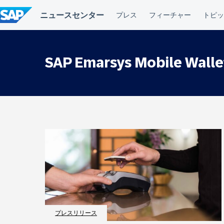
コ
ン
テ
ン
ツ
へ
SAP Emarsys Mobile Walle
ス
キ
ッ
プ
プレスリリース