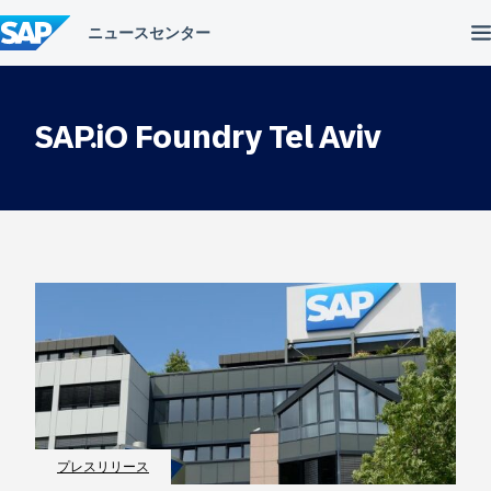
コ
ン
テ
ン
ツ
へ
SAP.iO Foundry Tel Aviv
ス
キ
ッ
プ
プレスリリース