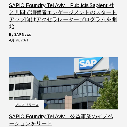
SAP.iO Foundry Tel Aviv、Publicis Sapient 社
と共同で消費者エンゲージメントのスタート
アップ向けアクセラレータープログラムを開
始
by
SAP News
4月 28, 2021
プレスリリース
SAP.iO Foundry Tel Aviv、公益事業のイノベ
ーションをリード