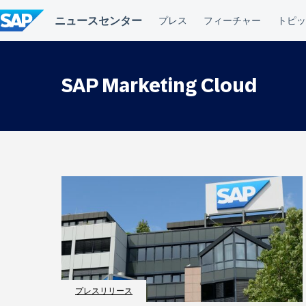
コ
ン
テ
ン
ツ
へ
SAP Marketing Cloud
ス
キ
ッ
プ
プレスリリース