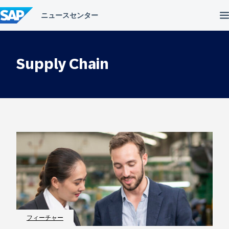
コ
ン
テ
ン
ツ
へ
Supply Chain
ス
キ
ッ
プ
フィーチャー