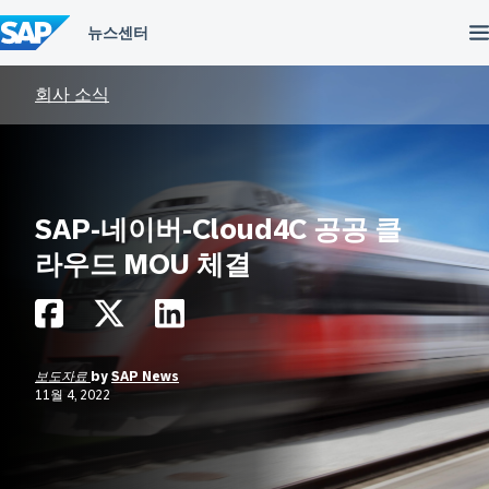
컨
텐
츠
건
너
회사 소식
뛰
기
SAP-네이버-Cloud4C 공공 클
라우드 MOU 체결
보도자료
by
SAP News
11월 4, 2022