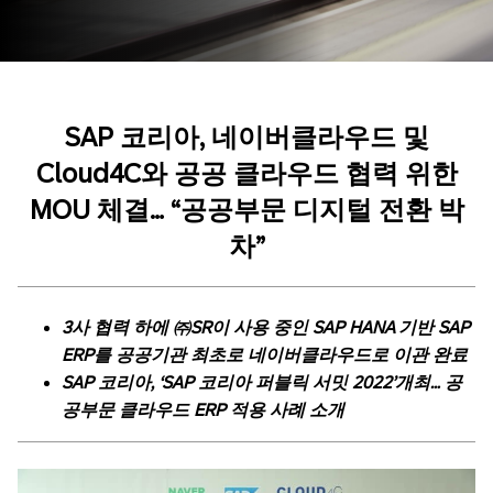
SAP
코리아
,
네이버클라우드
및
Cloud4C
와
공공
클라우드
협력
위한
MOU
체결
…
“
공공부문
디지털
전환
박
차
”
3
사
협력
하에
㈜
SR
이
사용
중인
SAP HANA
기반
SAP
ERP
를
공공기관
최초로
네이버클라우드로
이관
완료
SAP
코리아
, ‘SAP
코리아
퍼블릭
서밋
2022’
개최
…
공
공부문
클라우드
ERP
적용
사례
소개