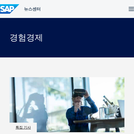
컨
텐
츠
건
너
뛰
경험경제
기
특집 기사