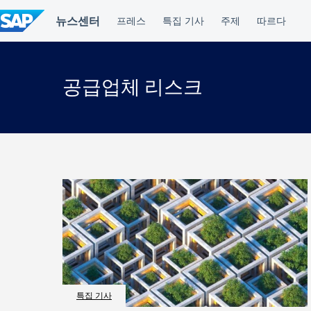
컨
텐
츠
건
너
뛰
공급업체 리스크
기
특집 기사