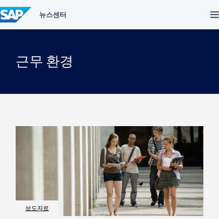
컨
텐
츠
건
너
뛰
근무 환경
기
보도자료