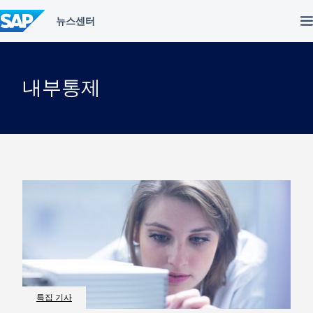
컨
텐
츠
건
너
뛰
내부통제
기
특집 기사