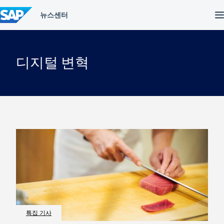
컨
텐
츠
건
너
뛰
디지털 변혁
기
특집 기사