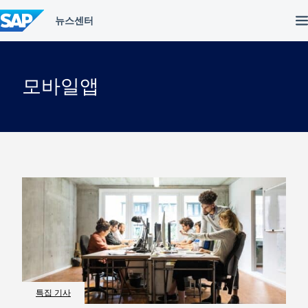
컨
텐
츠
건
너
뛰
모바일앱
기
특집 기사