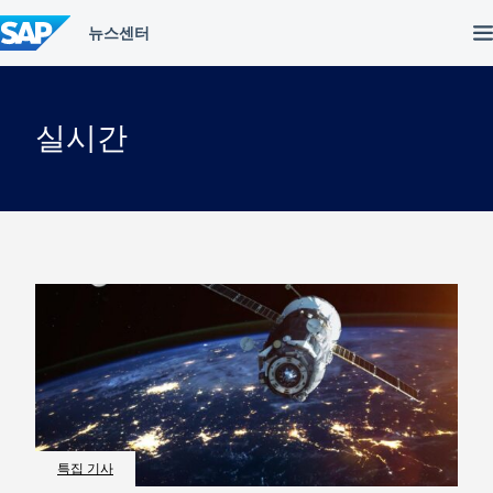
컨
텐
츠
건
너
뛰
실시간
기
특집 기사