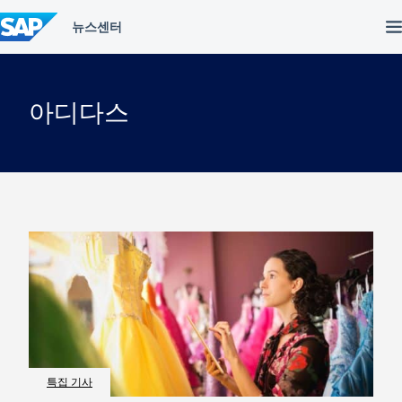
컨
텐
츠
건
너
뛰
아디다스
기
특집 기사