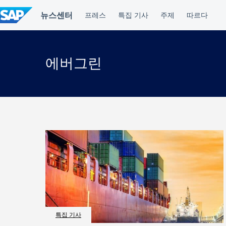
컨
텐
츠
건
너
뛰
에버그린
기
특집 기사