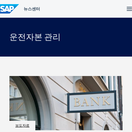
컨
텐
츠
건
너
뛰
운전자본 관리
기
보도자료