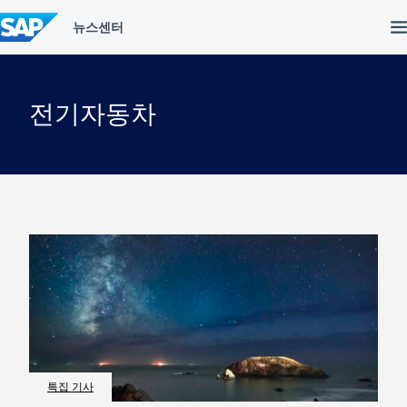
컨
텐
츠
건
너
뛰
전기자동차
기
특집 기사