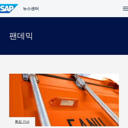
컨
텐
츠
건
너
뛰
팬데믹
기
특집 기사