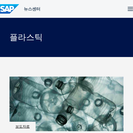
컨
텐
츠
건
너
뛰
플라스틱
기
보도자료