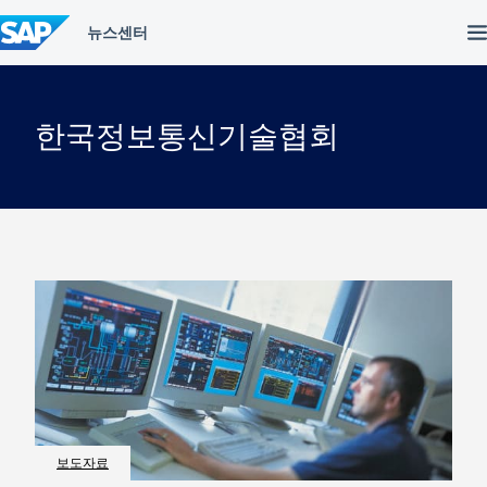
컨
텐
츠
건
너
뛰
한국정보통신기술협회
기
보도자료