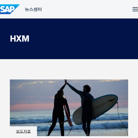
컨
텐
츠
건
너
뛰
HXM
기
보도자료