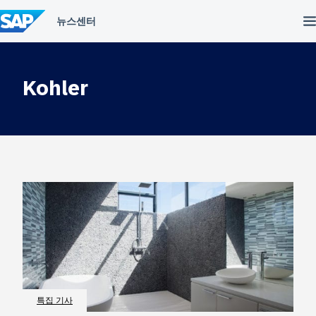
컨
텐
츠
건
너
뛰
Kohler
기
특집 기사